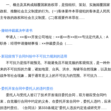
一、概念及其构成颠覆国家政权罪，是指组织、策划、实施颠覆国家
政权、推翻社会主义制度的行为。(一)客体要件本罪侵犯的客体是人民民
主专政的政权和社会主义制度。(二)客观要件本罪在......
·
撤销仲裁裁决申请书
申请人：××省××开发公司地址：××省××市××街××号法定代表人：A
职务：经理申请撤销事项：××仲裁委员会（......
·
新冠疫情下合同纠纷中不可抗力规则的适用
不可抗力是指不能预见、不能避免且不能克服的客观情况，是一种外
来的不可抗拒的力量，诸如地震、台风、洪水、海啸等自然现象，以及如
战争等社会现象，属于通常意义上的不可抗力的范围。不可抗力......
·
委托开发合同中委托人的违约责任
委托人与受托人签订了技术开发项目委托合同，双方都应受合同约
束，自觉履行合同中约定的义务。在委托开发合同中，委托人违约，应承
担违约责任。《合同法》第333条规定“委托人违反约定造成研究开......