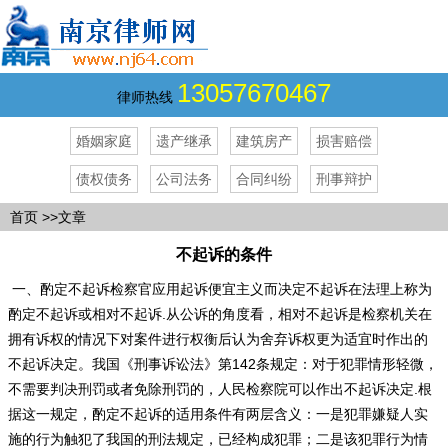
13057670467
律师热线
婚姻家庭
遗产继承
建筑房产
损害赔偿
债权债务
公司法务
合同纠纷
刑事辩护
首页
>>文章
不起诉的条件
一、酌定不起诉检察官应用起诉便宜主义而决定不起诉在法理上称为
酌定不起诉或相对不起诉.从公诉的角度看，相对不起诉是检察机关在
拥有诉权的情况下对案件进行权衡后认为舍弃诉权更为适宜时作出的
不起诉决定。我国《刑事诉讼法》第142条规定：对于犯罪情形轻微，
不需要判决刑罚或者免除刑罚的，人民检察院可以作出不起诉决定.根
据这一规定，酌定不起诉的适用条件有两层含义：一是犯罪嫌疑人实
施的行为触犯了我国的刑法规定，已经构成犯罪；二是该犯罪行为情