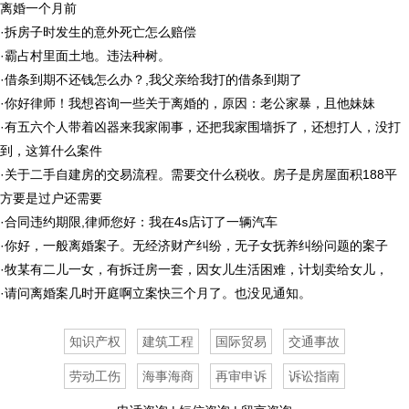
离婚一个月前
·
拆房子时发生的意外死亡怎么赔偿
·
霸占村里面土地。违法种树。
·
借条到期不还钱怎么办？,我父亲给我打的借条到期了
·
你好律师！我想咨询一些关于离婚的，原因：老公家暴，且他妹妹
·
有五六个人带着凶器来我家闹事，还把我家围墙拆了，还想打人，没打
到，这算什么案件
·
关于二手自建房的交易流程。需要交什么税收。房子是房屋面积188平
方要是过户还需要
·
合同违约期限,律师您好：我在4s店订了一辆汽车
·
你好，一般离婚案子。无经济财产纠纷，无子女抚养纠纷问题的案子
·
牧某有二儿一女，有拆迁房一套，因女儿生活困难，计划卖给女儿，
·
请问离婚案几时开庭啊立案快三个月了。也没见通知。
知识产权
建筑工程
国际贸易
交通事故
劳动工伤
海事海商
再审申诉
诉讼指南