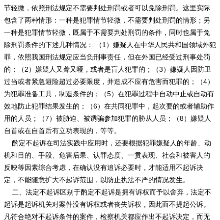
节轻微，依照刑法规定不需要判处刑罚或者可以免除刑罚。这里实际
包含了两种情形：一种是犯罪情节轻微，不需要判处刑罚的情形；另
一种是犯罪情节轻微，既属于不需要判处刑罚的条件，同时也属于免
除刑罚条件的下述几种情况： （1）嫌疑人在中华人民共和国领域外犯
罪，依照我国刑法规定应当负刑事责任，但在外国已经受过刑事处罚
的；（2）嫌疑人又聋又哑，或者是盲人犯罪的；（3）嫌疑人因防卫
过当或者紧急避险超过必要限度，并造成不应有危害而犯罪的；（4）
为犯罪准备工具，制造条件的；（5）在犯罪过程中自动中止或自动有
效地防止犯罪结果发生的；（6）在共同犯罪中，起次要的或者辅助作
用的人员；（7）被胁迫、被诱骗参加犯罪的胁从人员；（8）嫌疑人
自首或在自首后有立功表现的，等等。
酌定不起诉在司法实践中应用时，还要根据犯罪嫌疑人的年龄、动
机和目的、手段、危害后果、认罪态度、一贯表现、社会和被害人的
反映等因素综合考虑，在确认没有追诉必要时，才能适用不起诉决
定，不能随意扩大不起诉范围，以防止执法不严的情况发生。
二、法定不起诉区别于酌定不起诉是拥有诉权而予以舍弃，法定不
起诉是起诉机关对案件没有诉权或者丧失诉权，因此而不提起公诉。
凡符合绝对不起诉条件的案件，检察机关都应作出不起诉决定，而无