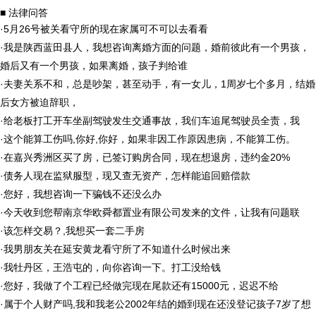
■ 法律问答
·
5月26号被关看守所的现在家属可不可以去看看
·
我是陕西蓝田县人，我想咨询离婚方面的问题，婚前彼此有一个男孩，
婚后又有一个男孩，如果离婚，孩子判给谁
·
夫妻关系不和，总是吵架，甚至动手，有一女儿，1周岁七个多月，结婚
后女方被迫辞职，
·
给老板打工开车坐副驾驶发生交通事故，我们车追尾驾驶员全责，我
·
这个能算工伤吗,你好,你好，如果非因工作原因患病，不能算工伤。
·
在嘉兴秀洲区买了房，已签订购房合同，现在想退房，违约金20%
·
债务人现在监狱服型，现又查无资产，怎样能追回赔偿款
·
您好，我想咨询一下骗钱不还没么办
·
今天收到您帮南京华欧舜都置业有限公司发来的文件，让我有问题联
·
该怎样交易？,我想买一套二手房
·
我男朋友关在延安黄龙看守所了不知道什么时候出来
·
我牡丹区，王浩屯的，向你咨询一下。打工没给钱
·
您好，我做了个工程已经做完现在尾款还有15000元，迟迟不给
·
属于个人财产吗,我和我老公2002年结的婚到现在还没登记孩子7岁了想