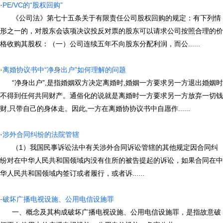
·
PE/VC的“股权回购”
《公司法》第七十五条关于有限责任公司股权回购的规定：有下列情
形之一的，对股东会该项决议投反对票的股东可以请求公司按照合理的价
格收购其股权：（一）公司连续五年不向股东分配利润，而公......
·
离婚协议书中“净身出户”如何理解的问题
“净身出户”,是指婚姻双方决定离婚时,婚姻一方要求另一方退出婚姻时
不得到任何共同财产。通俗化的说就是离婚时一方要求另一方放弃一切钱
财,只带自己的身体走。因此,一方在离婚协协议书中自愿作......
·
涉外合同纠纷的法院管辖
（1）我国民事诉讼法中有关涉外合同诉讼管辖的其他规定因合同纠
纷对在中华人民共和国领域内没有住所的被告提起的诉讼，如果合同在中
华人民共和国领域内签订或者履行，或者诉......
·
破坏广播电视设施、公用电信设施罪
一、概念及其构成破坏广播电视设施、公用电信设施罪，是指故意破