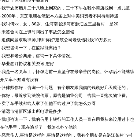
·
你好！保理到期不能兑付
·
我于农历腊月二十八晚上到家的，三十下午在我小商店找到一点儿童
·
2000年，东芝电脑在笔记本方案上对中美消费者不同待用待遇
·
我叫何xx，女，36岁。住河南省漯河市源汇区三里桥村，是20
·
未签合同在上班时间出了事故怎么赔偿
·
追债问题求助律师,律师你好!建筑公司老板借我钱10万多元
·
我想咨询一下，在监狱能离婚？
·
我想和老公离婚，咨询一下具体情况。
·
毕业签订协议相关资讯,您好
·
我是一名叉车工，怀孕之前一直坚守在最辛苦的岗位。怀孕后不能继续
开叉车不知道有没有
·
张律师你好，咨询一个问题，有个朋友跟我借的钱说好几天就还的，
·
你好，最近收到法院传票，原告是物业公司，告我一直拖欠物业费。
·
卖了车手续都给人家了但他不给过户了能怎么办呀
·
清远市清新区派出所电话是多少
·
我想咨询一下，我的信用卡银行的工作人员一直在用我从来没用过卡也
在他手里，现在逾期了，我怎么办？他给
·
恶意伤人,事情是这样的,事情是这样的，我有个朋友是在湛江某村当书