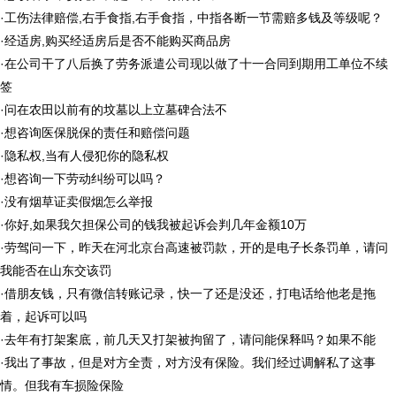
·
工伤法律赔偿,右手食指,右手食指，中指各断一节需赔多钱及等级呢？
·
经适房,购买经适房后是否不能购买商品房
·
在公司干了八后换了劳务派遣公司现以做了十一合同到期用工单位不续
签
·
问在农田以前有的坟墓以上立墓碑合法不
·
想咨询医保脱保的责任和赔偿问题
·
隐私权,当有人侵犯你的隐私权
·
想咨询一下劳动纠纷可以吗？
·
没有烟草证卖假烟怎么举报
·
你好,如果我欠担保公司的钱我被起诉会判几年金额10万
·
劳驾问一下，昨天在河北京台高速被罚款，开的是电子长条罚单，请问
我能否在山东交该罚
·
借朋友钱，只有微信转账记录，快一了还是没还，打电话给他老是拖
着，起诉可以吗
·
去年有打架案底，前几天又打架被拘留了，请问能保释吗？如果不能
·
我出了事故，但是对方全责，对方没有保险。我们经过调解私了这事
情。但我有车损险保险