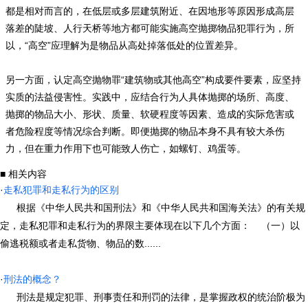
都是相对而言的，在低层或多层建筑附近、在因地形等原因形成高层
落差的陡坡、人行天桥等地方都可能实施高空抛掷物品犯罪行为，所
以，“高空”应理解为是物品从高处掉落低处的位置差异。
另一方面，认定高空抛物罪“建筑物或其他高空”构成要件要素，应坚持
实质的法益侵害性。实践中，应结合行为人具体抛掷的场所、高度、
抛掷的物品大小、形状、质量、软硬程度等因素、造成的实际危害或
者危险程度等情况综合判断。即便抛掷的物品本身不具有较大杀伤
力，但在重力作用下也可能致人伤亡，如螺钉、鸡蛋等。
■ 相关内容
·
走私犯罪和走私行为的区别
根据《中华人民共和国刑法》和《中华人民共和国海关法》的有关规
定，走私犯罪和走私行为的界限主要体现在以下几个方面： （一）以
偷逃税额或者走私货物、物品的数......
·
刑法的概念？
刑法是规定犯罪、刑事责任和刑罚的法律，是掌握政权的统治阶极为