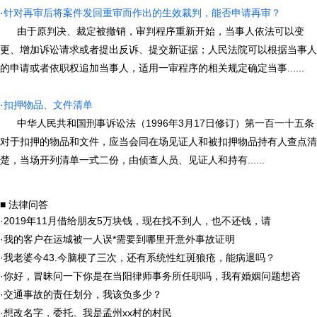
·
针对再审后将案件发回重审而作出的生效裁判，能否申请再审？
由于原判决、裁定被撤销，审判程序重新开始，当事人依法可以变
更、增加诉讼请求或者提出反诉、提交新证据；人民法院可以根据当事人
的申请或者依职权追加当事人，适用一审程序的相关规定确定当事......
·
扣押物品、文件清单
中华人民共和国刑事诉讼法（1996年3月17日修订）第一百一十五条
对于扣押的物品和文件，应当会同在场见证人和被扣押物品持有人查点清
楚，当场开列清单一式二份，由侦查人员、见证人和持有......
■ 法律问答
·
2019年11月借给朋友5万块钱，现在找不到人，也不还钱，请
·
我的客户在运城被一人误*需要到哪里开意外事故证明
·
我老婆今43.今脑梗了三次，还有系统性红斑狼疮，能病退吗？
·
你好，冒昧问一下你是在当阳律师事务所任职吗，我有婚姻问题想咨
·
交通事故的责任划分，我该负多少？
·
想改名字，委托。我是孟州xx村的村民