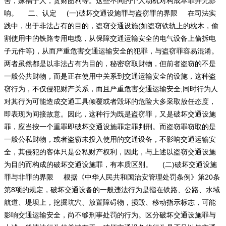
害，嫁祸于人，贪财图利等。这些不同的个人动机对构成本罪并无影
响。 二、认定 (一)破坏交通设施罪与盗窃罪的界限 在司法实
践中，出于非法占有的目的，盗窃交通设施(如盗窃铁轨上的枕木，偷
割使用中的铁路专用电缆，从保障交通运输安全的电气设备上偷拆电
子元件等)，从而严重危害交通运输安全的犯罪，与盗窃罪容易混淆。
两者虽然都是以非法占有为目的，秘密窃取财物，但前者盗窃的不是
一般公共财物，而是正在使用中关系到交通运输安全的设施，这种盗
窃行为，不仅侵犯财产关系，而且严重危害交通运输安全;同时行为人
对其行为可能造成交通工具倾覆或者毁坏的危险大多采取放任态度，
即表现为间接故意。因此，这种行为既是盗窃罪，又是破坏交通设施
罪，应当按一个重罪即破坏交通设施罪定罪判刑。而盗窃罪窃取的是
一般公私财物，或者盗窃未投入使用的交通设备，不影响交通运输安
全，其侵犯的客体只是公私财产权利，因此，与上述以盗窃交通设施
为目的而构成的破坏交通设施罪，有本质区别。 (二)破坏交通设施
罪与非罪的界限 根据《中华人民共和国治安管理处罚条例》第20条
第8项的规定，破坏交通设备的一般违法行为是指在铁路、公路、水域
航道、堤坝上，挖掘坑穴、放置障碍物，损毁、移动指示标志，可能
影响交通运输安全，尚不够刑事处罚的行为。区分破坏交通设施罪与