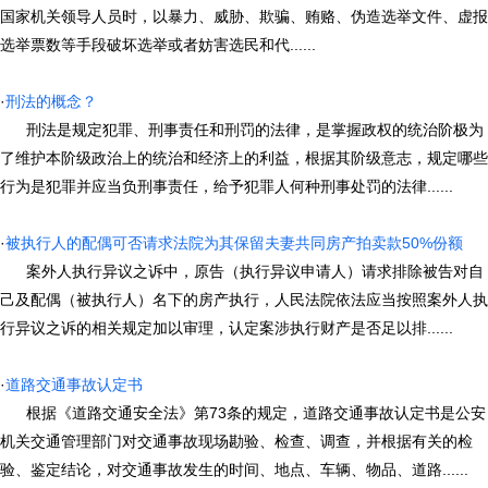
国家机关领导人员时，以暴力、威胁、欺骗、贿赂、伪造选举文件、虚报
选举票数等手段破坏选举或者妨害选民和代......
·
刑法的概念？
刑法是规定犯罪、刑事责任和刑罚的法律，是掌握政权的统治阶极为
了维护本阶级政治上的统治和经济上的利益，根据其阶级意志，规定哪些
行为是犯罪并应当负刑事责任，给予犯罪人何种刑事处罚的法律......
·
被执行人的配偶可否请求法院为其保留夫妻共同房产拍卖款50%份额
案外人执行异议之诉中，原告（执行异议申请人）请求排除被告对自
己及配偶（被执行人）名下的房产执行，人民法院依法应当按照案外人执
行异议之诉的相关规定加以审理，认定案涉执行财产是否足以排......
·
道路交通事故认定书
根据《道路交通安全法》第73条的规定，道路交通事故认定书是公安
机关交通管理部门对交通事故现场勘验、检查、调查，并根据有关的检
验、鉴定结论，对交通事故发生的时间、地点、车辆、物品、道路......