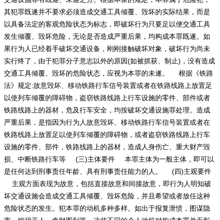
其犯罪既遂并不要求必须造成交通工具倾覆、毁坏的实际结果，而是
以具备法定的客观危险状态为标志，即破坏行为只要足以便交通工具
发生倾覆、毁坏危险，无论是否造成严重后果，均构成本罪既遂。如
果行为人已经着手破坏交通设备，刚刚接触破坏对象，破坏行为尚未
实行终了，由于犯罪分子意志以外的原因(如被抓获、制止)，没有造成
交通工具倾覆、毁坏的危险状态，应视为本罪的未遂。 根据《铁路
法》规定:故意毁坏、移动铁路行车信号装置或者在铁路线路上放置足
以使列车倾覆的障碍物，盗窃铁路线路上行车设施的零件、部件或者
铁路线路上的器材，危及行车安全，均按破坏交通设施罪处理。造成
严重后果，是指因为行为人故意毁坏、移动铁路行车信号装置或者在
铁路线路上放置足以使列车倾覆的障碍物，或者盗窃铁路线路上行车
设施的零件、部件，铁路线路上的器材，造成人身伤亡、重大财产毁
损、中断铁路行车等 (三)主体要件 本罪主体为一般主体，即可以
是任何达到刑事责任年龄、具有刑事责任能力的人。 (四)主观要件
主观方面表现为故意，包括直接故意和间接故意，即行为人明知破
坏交通设施会造成交通工具倾覆、毁坏危险，并且希望或者放任这种
危险状态的发生。犯本罪的动机多种多样。如出于报复泄愤，图谋隐