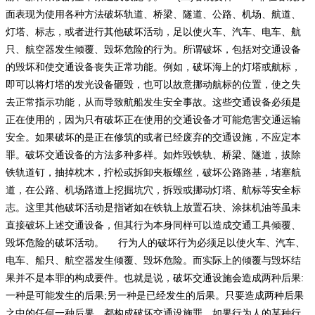
面表现为使用各种方法破坏轨道、桥梁、隧道、公路、机场、航道、
灯塔、标志，或者进行其他破坏活动，足以使火车、汽车、电车、航
只、航空器发生倾覆、毁坏危险的行为。所谓破坏，包括对交通设备
的毁坏和使交通设备丧失正常功能。例如，破坏海上的灯塔或航标，
即可以将灯塔的发光设备砸毁，也可以故意挪动航标的位置，使之失
去正常指示功能，从而导致航船发生安全事故。这些交通设备必须是
正在使用的，因为只有破坏正在使用的交通设备才可能危害交通运输
安全。如果破坏的是正在修筑的或者已经废弃的交通设施，不应定本
罪。破坏交通设备的方法多种多样。如炸毁铁轨、桥梁、隧道，拔除
铁轨道钉，抽掉枕木，拧松或拆卸夹板螺丝，破坏公路路基，堵塞航
道，在公路、机场路道上挖掘坑穴，拆毁或挪动灯塔、航标等安全标
志。这里其他破坏活动是指诸如在铁轨上放置石块、涂抹机油等虽未
直接破坏上述交通设备，但其行为本身同样可以造成交通工具倾覆、
毁坏危险的破坏活动。 行为人的破坏行为必须足以使火车、汽车、
电车、船只、航空器发生倾覆、毁坏危险。而实际上的倾覆与毁坏结
果并不是本罪的构成要件。也就是说，破坏交通设施会造成两种后果:
一种是可能发生的后果;另一种是已经发生的后果。只要造成两种后果
之中的任何一种后果，都构成破坏交通设施罪。如果行为人的某种行