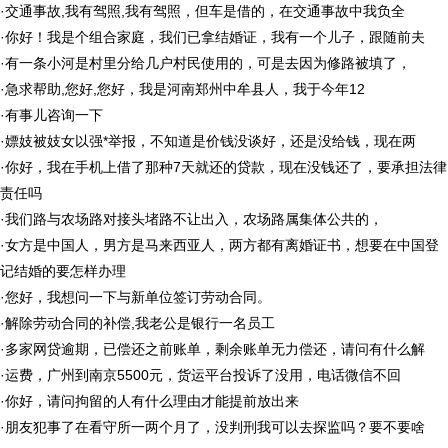
·
交通事故,我有驾照,我有驾照，但车是借的，在交通事故中我负全
·
你好！我是个组合家庭，我们已拿结婚证，我有一个儿子，跟随前夫
·
有一条小河是村里分给几户村民使用的，可是去因为修路被填了，
·
急求帮助,您好,您好，我是河南郑州中牟县人，我于今年12
·
有事儿咨询一下
·
嫖妓被妓女以强*举报，不知道是价钱没谈好，还是没给钱，现在两
·
你好，我在手机上借了那种7天就还的贷款，现在没钱还了，要承担法律
责任吗
·
我们路与农场路对接头堵路不让出入，农场路属集体公共的，
·
女方是中国人，男方是马来西亚人，两方都有离婚证书，想要在中国登
记结婚的要怎样办理
·
您好，我想问一下与新单位签订劳动合同。
·
解除劳动合同的补偿,我老公是银行一名员工
·
多家网贷逾期，已偿还之前账单，剩余账单无力偿还，请问有什么解
·
运费，广州到南京5500元，货运平台投诉了没用，电话微信不回
·
你好，请问拘留的人有什么理由才能提前放出来
·
朋友犯事了在看守所一两个月了，没判刑我可以去探监吗？要不要啥