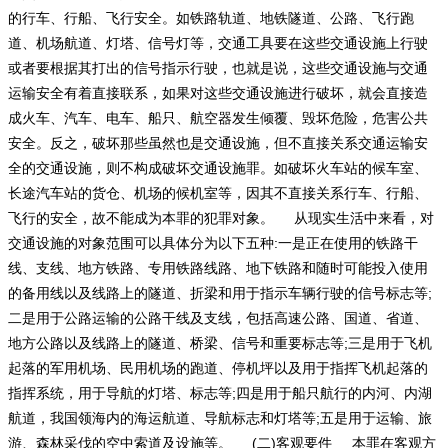
的行车、行船、飞行安全。如铁路轨道、地铁隧道、公路、飞行跑
道、机场航道、灯塔、信号灯等，交通工具要在这些交通设施上行驶
或者要根据其打出的信号指示行驶，也就是说，这些交通设施与交通
运输安全有着直接联系，如果对这些交通设施进行破坏，就会直接造
成火车、汽车、电车、船只、航空器发生倾覆、毁坏危险，危害公共
安全。反之，破坏那些虽然也是交通设施，但不直接关系交通运输安
全的交通设施，则不构成破坏交通设施罪。如破坏火车站的候车室、
长途汽车站的货仓、机场的候机室等，因其不直接关系行车、行船、
飞行的安全，故不能成为本罪的犯罪对象。 从现实生活中来看，对
交通设施的对象范围可以具体分为以下五种:一是正在使用的铁路干
线、支线、地方铁路、专用铁路线路、地下铁路和随时可能投入使用
的备用线以及线路上的隧道、折梁和用于指示车辆行驶的信号标志等;
二是用于公路运输的公路干线及支线，包括高速公路、国道、省道、
地方公路以及线路上的隧道、桥梁、信号和重要标志等;三是用于飞机
起落的军用机场、民用机场的跑道、停机坪以及用于指挥飞机起落的
指挥系统，用于导航的灯塔、标志等;四是用于船只航行的内河、内湖
航道，我国领海内的海运航道、导航标志和灯塔等;五是用于运输、旅
游、森林采伐的空中索道及设施等。 (二)客观要件 本罪在客观方