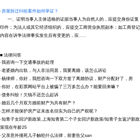
·
房屋拆迁纠纷案件如何举证？
一、证明当事人主体适格的证据当事人为自然人的，应提交身份证复
印件；为法人或其它经济组织的，应提交工商营业执照副本；如工商登记
内容在诉争法律事实发生后有变更的，应......
■ 法律问答
·
我咨询一下交通事故的处理
·
老婆婚内出轨，与人非法同居，我要离婚，该怎么诉讼
·
杨律师，你好，我想咨询一下双方签了离婚协议，财产分配好了，房
·
你好，在彩票网站平台上被骗了三万多怎么办？能要回来嘛？
·
债务纠纷！欠钱不还怎么起诉
·
婚后几个月双方婚前财产为共有财产？
·
怎样才能保护房产证未改名但实为自己的产权呢？
·
知青子女回沪新政策,上海知青第二个子女回沪新政策/知青子女返沪新政
策现在年龄25
·
父亲意外撞死儿子触犯什么法律，前妻告父san