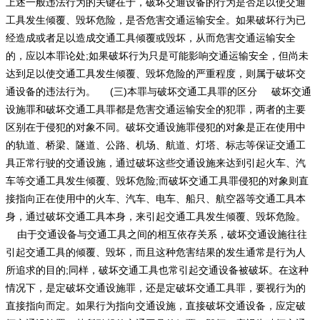
上述一般违法行为的关键在于，破坏交通设备的行为是否足以使交通
工具发生倾覆、毁坏危险，是否危害交通运输安全。如果破坏行为已
经造成或者足以造成交通工具倾覆或毁坏，从而危害交通运输安全
的，应以本罪论处;如果破坏行为只是可能影响交通运输安全，但尚未
达到足以使交通工具发生倾覆、毁坏危险的严重程度，则属于破坏交
通设备的违法行为。 (三)本罪与破坏交通工具罪的区分 破坏交通
设施罪和破坏交通工具罪都是危害交通运输安全的犯罪，两者的主要
区别在于侵犯的对象不同。破坏交通设施罪侵犯的对象是正在使用中
的轨道、桥梁、隧道、公路、机场、航道、灯塔、标志等保证交通工
具正常行驶的交通设施，通过破坏这些交通设施来达到引起火车、汽
车等交通工具发生倾覆、毁坏危险;而破坏交通工具罪侵犯的对象则直
接指向正在使用中的火车、汽车、电车、船只、航空器等交通工具本
身，通过破坏交通工具本身，来引起交通工具发生倾覆、毁坏危险。
由于交通设备与交通工具之间的相互依存关系，破坏交通设施往往
引起交通工具的倾覆、毁坏，而且这种危害结果的发生通常是行为人
所追求的目的;同样，破坏交通工具也常引起交通设备被破坏。在这种
情况下，是定破坏交通设施罪，还是定破坏交通工具罪，要视行为的
直接指向而定。如果行为指向交通设施，直接破坏交通设备，应定破