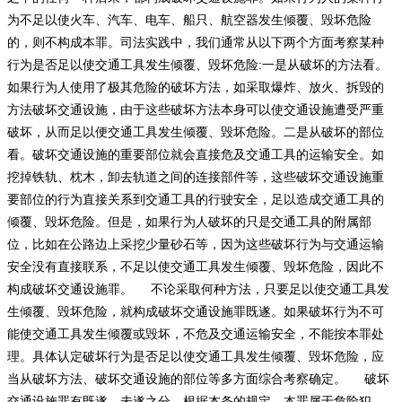
为不足以使火车、汽车、电车、船只、航空器发生倾覆、毁坏危险
的，则不构成本罪。司法实践中，我们通常从以下两个方面考察某种
行为是否足以使交通工具发生倾覆、毁坏危险:一是从破坏的方法看。
如果行为人使用了极其危险的破坏方法，如采取爆炸、放火、拆毁的
方法破坏交通设施，由于这些破坏方法本身可以使交通设施遭受严重
破坏，从而足以便交通工具发生倾覆、毁坏危险。二是从破坏的部位
看。破坏交通设施的重要部位就会直接危及交通工具的运输安全。如
挖掉铁轨、枕木，卸去轨道之间的连接部件等，这些破坏交通设施重
要部位的行为直接关系到交通工具的行驶安全，足以造成交通工具的
倾覆、毁坏危险。但是，如果行为人破坏的只是交通工具的附属部
位，比如在公路边上采挖少量砂石等，因为这些破坏行为与交通运输
安全没有直接联系，不足以使交通工具发生倾覆、毁坏危险，因此不
构成破坏交通设施罪。 不论采取何种方法，只要足以使交通工具发
生倾覆、毁坏危险，就构成破坏交通设施罪既遂。如果破坏行为不可
能使交通工具发生倾覆或毁坏，不危及交通运输安全，不能按本罪处
理。具体认定破坏行为是否足以使交通工具发生倾覆、毁坏危险，应
当从破坏方法、破坏交通设施的部位等多方面综合考察确定。 破坏
交通设施罪有既遂、未遂之分。根据本条的规定，本罪属于危险犯，