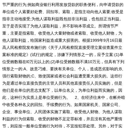
节严重的行为;例如商业银行利用发放贷款的职务便利，向申请贷款的
单位或个人索要好处费、回扣等。索取，是指主动向他人索要;收受是
指非主动地接受;为他人谋取利益既包括非法利益，也包括正当利益。
至于是否实现了为他人谋取利益，并不影响本罪成立。所谓情节严
重，主要是指索取、收受他人大量财物或者索取、收受他人财物，为
他人谋取利益，给国家利益造成重大损害的。根据1999年9月16日最
高人民检察院发布施行的《关于人民检察院直接受理立案侦查案件立
案标准的规定》(试行)的规定，涉嫌下列情形之一的，应予立案:(1)单
位受贿数额在l0万元以上的;(2)单位受贿数额不满10万元，但具有下列
情形之一的:A、故意刁难、要挟有关单位、个人，造成恶劣影响的;B、
强行索取财物的;C、致使国家或者社会利益遭受重大损失的。这些行
为是通过单位直接负责的主管人员和其他直接责任人员实施的，但是
他们是在单位的意志支配下，以单位名义，为单位利益而实施的，因
此，这种行为实质上是单位受贿行为。 2、在经济往来中，在帐外暗
中收受各种名义的回扣、手续费的行为。如果国家机关、国家公司、
企业、事业单位、人民团体实施了索取、收受他人财物、为他人谋取
利益的行为但索取、收受的财物不足定罪标准，并且没有其他严重情
节，则应按一般单位受贿行为对待，不宜按犯罪处理。另外，对于实