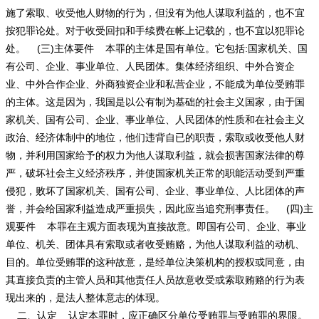
施了索取、收受他人财物的行为，但没有为他人谋取利益的，也不宜
按犯罪论处。对于收受回扣和手续费在帐上记载的，也不宜以犯罪论
处。 (三)主体要件 本罪的主体是国有单位。它包括:国家机关、国
有公司、企业、事业单位、人民团体。集体经济组织、中外合资企
业、中外合作企业、外商独资企业和私营企业，不能成为单位受贿罪
的主体。这是因为，我国是以公有制为基础的社会主义国家，由于国
家机关、国有公司、企业、事业单位、人民团体的性质和在社会主义
政治、经济体制中的地位，他们违背自已的职责，索取或收受他人财
物，并利用国家给予的权力为他人谋取利益，就会损害国家法律的尊
严，破坏社会主义经济秩序，并使国家机关正常的职能活动受到严重
侵犯，败坏了国家机关、国有公司、企业、事业单位、人比团体的声
誉，并会给国家利益造成严重损失，因此应当追究刑事责任。 (四)主
观要件 本罪在主观方面表现为直接故意。即国有公司、企业、事业
单位、机关、团体具有索取或者收受贿赂，为他人谋取利益的动机、
目的。单位受贿罪的这种故意，是经单位决策机构的授权或同意，由
其直接负责的主管人员和其他责任人员故意收受或索取贿赂的行为表
现出来的，是法人整体意志的体现。
二、认定 认定本罪时，应正确区分单位受贿罪与受贿罪的界限。