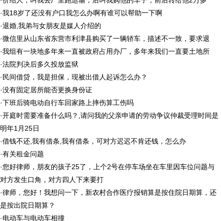
·
价绍人，叫我去厂里跑运输，后叫我购他的车子，前后转给他2万多
·
我18岁了还没有户口我怎么办啊有谁可以帮助一下啊
·
退婚,我弟与女朋友是媒人介绍的
·
微信里从山东省东营市利津县购买了一辆轿车，描述不一致，要求退
·
我组有一块地多年来一直被政府占用办厂，多年来我们一直要土地所
·
法院判决后多久投放监狱
·
民间借贷，我是担保，现被出借人起诉怎么办？
·
没有固定居所能否更换身份证
·
下班后骑电动自行车回家路上摔伤算工伤吗
·
开庭时需要准备什么吗？,请问我的父亲申请的劳动争议仲裁受理时间是
明年1月25日
·
借钱不还,我有借条,我有借条，可对方迟迟不肯还钱，怎么办
·
有关租金问题
·
您好律师，朋友的孩子25了，上个2号在停车场坐在车里因车位问题与
对方发生口角，对方四人下来要打
·
律师，您好！我想问一下，新农村合作医疗报销算是按住院日期算，还
是按出院日期算？
·
电动车与电动车相撞