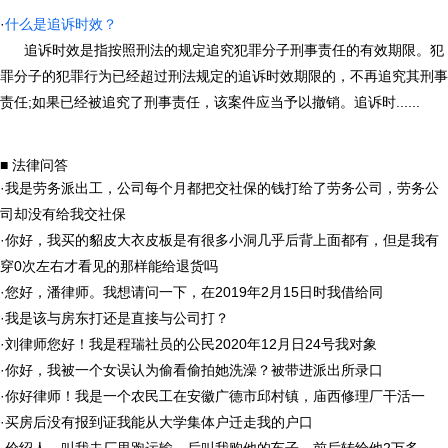
·
什么是追诉时效？
追诉时效是指按照刑法的规定追究犯罪分子刑事责任的有效期限。犯
罪分子的犯罪行为已经超过刑法规定的追诉时效期限的，不再追究其刑事
责任;如果已经被追究了刑事责任，该案件应当予以撤销。追诉时......
■ 法律问答
·
我是劳务派出工，公司每个月都把交社保的钱打给了劳务公司，劳务公
司却没有给我交社保
·
你好，我买的貂皮大衣皮板是有很多小洞几乎后背上面都有，但是我有
穿0次左右才看见的那样能给退货吗
·
您好，潘律师。我想请问一下，在2019年2月15日时我借给同
·
我是该与房东打还是直接与公司打？
·
刘律师您好！我是程瑞社员的公民2020年12月日24号我对象
·
你好，我被一个女误认为偷看偷拍她洗澡？被带进派出所录口
·
你好律师！我是一个农民工在安徽广德市邱村镇，庙西修理厂干活一
·
买房后没有报到证我能从大学集体户迁走我的户口