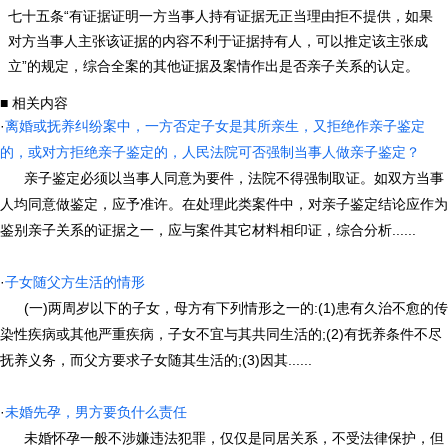
七十五条“有证据证明一方当事人持有证据无正当理由拒不提供，如果
对方当事人主张该证据的内容不利于证据持有人，可以推定该主张成
立”的规定，综合全案的其他证据及案情作出是否亲子关系的认定。
■ 相关内容
·
离婚或抚养纠纷案中，一方否定子女是其所亲生，又拒绝作亲子鉴定
的，或对方拒绝亲子鉴定的，人民法院可否强制当事人做亲子鉴定？
亲子鉴定必须以当事人同意为要件，法院不得强制取证。如双方当事
人均同意做鉴定，应予准许。在处理此类案件中，对亲子鉴定结论应作为
鉴别亲子关系的证据之一，应与案件其它材料相印证，综合分析......
·
子女随父方生活的情形
(一)两周岁以下的子女，母方有下列情形之一的:(1)患有久治不愈的传
染性疾病或其他严重疾病，子女不宜与其共同生活的;(2)有抚养条件不尽
抚养义务，而父方要求子女随其生活的;(3)因其......
·
未婚先孕，男方要负什么责任
未婚怀孕一般不涉嫌违法犯罪，仅仅是同居关系，不受法律保护，但