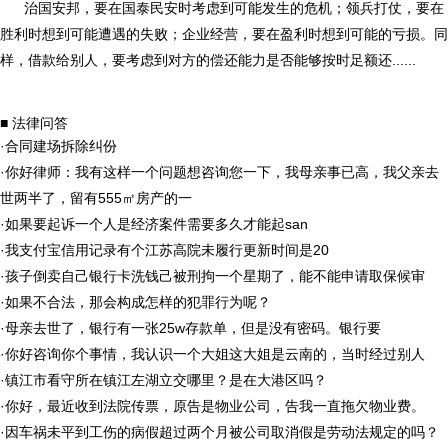
治国安邦，要在国泰民安时考虑到可能发生的危机；领兵打仗，要在
胜利时想到可能遭遇的失败；企业经营，要在盈利时想到可能的亏损。同
样，借款给别人，要考虑到对方的偿还能力是否能够按时足额还......
■ 法律问答
·
合同建场拆除纠份
·
你好律师：我有这样一个问题想咨询您一下，我母亲事已高，我父亲去
世两半了，留有555㎡房产的一
·
如果要起诉一个人是经济案件需要多久才能起san
·
我支付宝信用记录有个江苏高院未履行更新时间是20
·
孩子倒卖自己银行卡洗钱己被刑拘一个星期了，能不能申请取保候审
·
如果不合法，那会构成怎样的犯罪行为呢？
·
母亲去世了，银行有一张25w存款单，但是没有密码。银行要
·
你好咨询你个事情，我认识一个大姐这大姐是云南的，当时经过别人
·
镇江市看守所在镇江左湖立交哪里？是在大港区吗？
·
你好，最近收到法院传票，原告是物业公司，告我一直拖欠物业费。
·
因车祸未平到工伤的病假超过两个月被公司取消假是劳动法规定的吗？