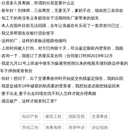
·
分居多久算离婚，所谓的分居是要什么证
·
新年好！刘律师，三叔离世，无妻无子，爹奶不在，细叔把三叔存款
·
包工干的有没有义务赔偿在干活期间给厂家带来的损失
·
本人在国外目前无法回国，去年让亲戚在长乐买了一套房首付已过，
·
我父亲帮朋友在银行贷款签字
·
这样的厂，这样的老板还能跟他做吗
·
上班时间被人打伤，对方巳拘留十天，司法鉴定眼眶内壁骨折，我能
·
咨询一下，我签订了房屋买卖合同（合同签订时间2019年12月
·
我是九月11号上班途中骑车为躲避突然拐出来的电瓶车撞到路边停着的
车子摔倒尾骨骨折
·
你好！想问下，出了交通事故何时开始提交伤残鉴定报告，我妈出院
·
我是盐城市19年破获的助高案的受害者，我想知道还能把钱追回来
·
妻子出走,妻子出走到现在找不到人怎样才能办理离婚
·
酒店破产，这样才能拿到工资?
知识产权
建筑工程
国际贸易
交通事故
劳动工伤
海事海商
再审申诉
诉讼指南