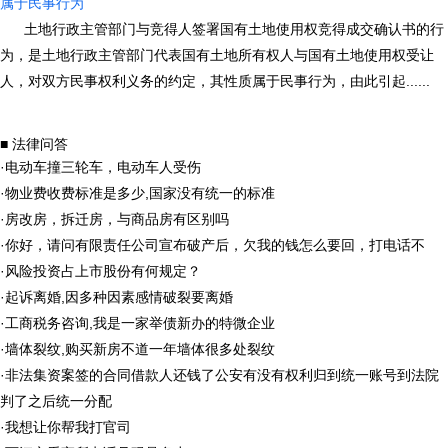
属于民事行为
土地行政主管部门与竞得人签署国有土地使用权竞得成交确认书的行
为，是土地行政主管部门代表国有土地所有权人与国有土地使用权受让
人，对双方民事权利义务的约定，其性质属于民事行为，由此引起......
■ 法律问答
·
电动车撞三轮车，电动车人受伤
·
物业费收费标准是多少,国家没有统一的标准
·
房改房，拆迁房，与商品房有区别吗
·
你好，请问有限责任公司宣布破产后，欠我的钱怎么要回，打电话不
·
风险投资占上市股份有何规定？
·
起诉离婚,因多种因素感情破裂要离婚
·
工商税务咨询,我是一家举债新办的特微企业
·
墙体裂纹,购买新房不道一年墙体很多处裂纹
·
非法集资案签的合同借款人还钱了公安有没有权利归到统一账号到法院
判了之后统一分配
·
我想让你帮我打官司