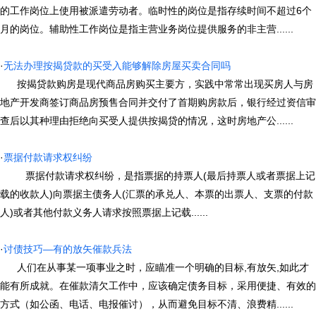
的工作岗位上使用被派遣劳动者。临时性的岗位是指存续时间不超过6个
月的岗位。辅助性工作岗位是指主营业务岗位提供服务的非主营......
·
无法办理按揭贷款的买受入能够解除房屋买卖合同吗
按揭贷款购房是现代商品房购买主要方，实践中常常出现买房人与房
地产开发商签订商品房预售合同并交付了首期购房款后，银行经过资信审
查后以其种理由拒绝向买受人提供按揭贷的情况，这时房地产公......
·
票据付款请求权纠纷
票据付款请求权纠纷，是指票据的持票人(最后持票人或者票据上记
载的收款人)向票据主债务人(汇票的承兑人、本票的出票人、支票的付款
人)或者其他付款义务人请求按照票据上记载......
·
讨债技巧—有的放矢催款兵法
人们在从事某一项事业之时，应瞄准一个明确的目标,有放矢,如此才
能有所成就。在催款清欠工作中，应该确定债务目标，采用便捷、有效的
方式（如公函、电话、电报催讨），从而避免目标不清、浪费精......