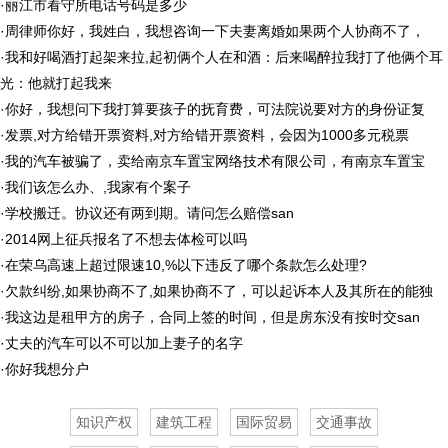
·
丽江市看守所电话号码是多少
·
周律师你好，我姓白，我想咨询一下夫妻离婚如果两个人协商不了，
·
我和好喝酒打起架来拉,起初俩个人在和酒：后来喝醉拉我打了他俩个耳
光：他就打起我来
·
你好，我想问下我打算要孩子的抚育费，可法院说要对方的身份证复
·
发票,对方给错开票资料,对方给错开票资料，会因为1000多元税票
·
我的汽车被骗了，卖给南京车置宝网络技术有限公司，有南京车置宝
·
我们该怎么办、,我家有个案子
·
学校搬迁。协议还有两到期。请问怎么赔偿san
·
2014网上征兵报名了不想去体检可以吗
·
在荣乌高速上超过限速10,%以下违反了哪个条款怎么处理?
·
欠款纠纷,如果协商不了,如果协商不了，可以起诉本人及其所在的能独
·
我这边是租甲方的房子，合同上签的时间，但是房东没有按时交san
·
丈夫的汽车可以不可以加上妻子的名字
·
你好我想分户
知识产权
建筑工程
国际贸易
交通事故